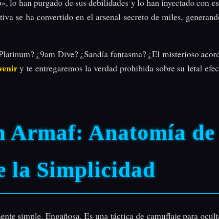
, lo han purgado de sus debilidades y lo han inyectado con est
tiva se ha convertido en el arsenal secreto de miles, generan
s Platinum? ¿9am Dive? ¿Sandía fantasma? ¿El misterioso aco
venir
y te entregaremos la verdad prohibida sobre su letal efe
n Armaf: Anatomía de
e la Simplicidad
mente simple. Engañosa. Es una táctica de camuflaje para ocul