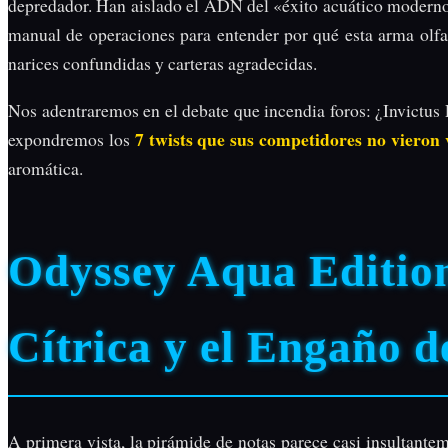
depredador. Han aislado el ADN del «éxito acuático moderno»
manual de operaciones para entender por qué esta arma olfa
narices confundidas y carteras agradecidas.
Nos adentraremos en el debate que incendia foros: ¿Invictu
7 twists que sus competidores no vieron 
expondremos los
aromática.
Odyssey Aqua Editio
Cítrica y el Engaño d
A primera vista, la pirámide de notas parece casi insultante