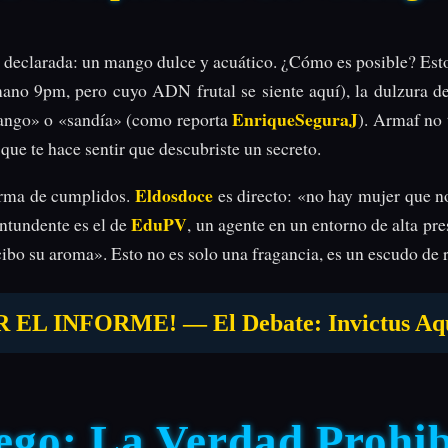
 declarada: un mango dulce y acuático. ¿Cómo es posible? Esto 
ano 9pm, pero cuyo ADN frutal se siente aquí), la dulzura de
EnriqueSeguraJ
ango» o «sandía» (como reporta
). Armaf no
que te hace sentir que descubriste un secreto.
Eldosdoce
arma de cumplidos.
es directo: «no hay mujer que n
EduPV
ntundente es el de
, un agente en un entorno de alta pr
bo su aroma». Esto no es solo una fragancia, es un escudo de 
INFORME! — El Debate: Invictus Aqua v
ego: La Verdad Prohib