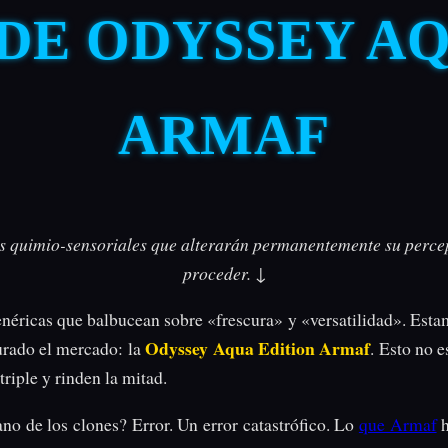
DE ODYSSEY AQ
ARMAF
quimio-sensoriales que alterarán permanentemente su percepci
proceder. ↓
 genéricas que balbucean sobre «frescura» y «versatilidad». Est
Odyssey Aqua Edition Armaf
urado el mercado: la
. Esto no 
triple y rinden la mitad.
ano de los clones? Error. Un error catastrófico. Lo
que Armaf
h