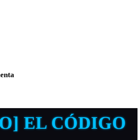
uenta
O] EL CÓDIGO