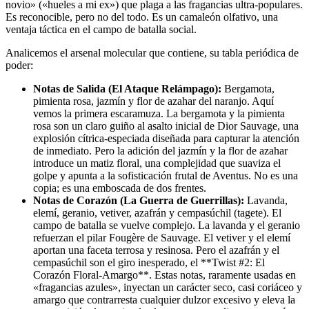
novio» («hueles a mi ex») que plaga a las fragancias ultra-populares.
Es reconocible, pero no del todo. Es un camaleón olfativo, una
ventaja táctica en el campo de batalla social.
Analicemos el arsenal molecular que contiene, su tabla periódica de
poder:
Notas de Salida (El Ataque Relámpago):
Bergamota,
pimienta rosa, jazmín y flor de azahar del naranjo. Aquí
vemos la primera escaramuza. La bergamota y la pimienta
rosa son un claro guiño al asalto inicial de Dior Sauvage, una
explosión cítrica-especiada diseñada para capturar la atención
de inmediato. Pero la adición del jazmín y la flor de azahar
introduce un matiz floral, una complejidad que suaviza el
golpe y apunta a la sofisticación frutal de Aventus. No es una
copia; es una emboscada de dos frentes.
Notas de Corazón (La Guerra de Guerrillas):
Lavanda,
elemí, geranio, vetiver, azafrán y cempasúchil (tagete). El
campo de batalla se vuelve complejo. La lavanda y el geranio
refuerzan el pilar Fougère de Sauvage. El vetiver y el elemí
aportan una faceta terrosa y resinosa. Pero el azafrán y el
cempasúchil son el giro inesperado, el **Twist #2: El
Corazón Floral-Amargo**. Estas notas, raramente usadas en
«fragancias azules», inyectan un carácter seco, casi coriáceo y
amargo que contrarresta cualquier dulzor excesivo y eleva la