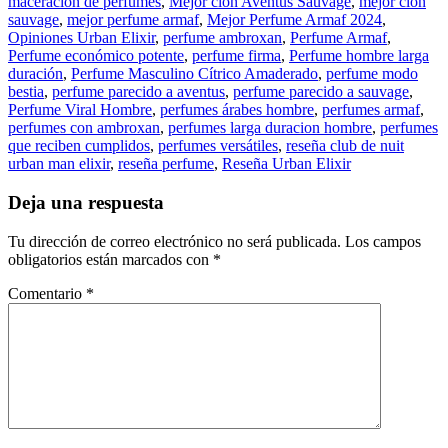
maceracion de perfumes
,
Mejor clon Aventus Sauvage
,
mejor clon
sauvage
,
mejor perfume armaf
,
Mejor Perfume Armaf 2024
,
Opiniones Urban Elixir
,
perfume ambroxan
,
Perfume Armaf
,
Perfume económico potente
,
perfume firma
,
Perfume hombre larga
duración
,
Perfume Masculino Cítrico Amaderado
,
perfume modo
bestia
,
perfume parecido a aventus
,
perfume parecido a sauvage
,
Perfume Viral Hombre
,
perfumes árabes hombre
,
perfumes armaf
,
perfumes con ambroxan
,
perfumes larga duracion hombre
,
perfumes
que reciben cumplidos
,
perfumes versátiles
,
reseña club de nuit
urban man elixir
,
reseña perfume
,
Reseña Urban Elixir
Deja una respuesta
Tu dirección de correo electrónico no será publicada.
Los campos
obligatorios están marcados con
*
Comentario
*