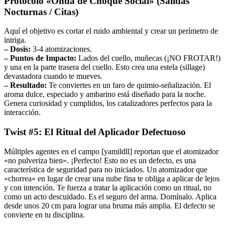
Protocolo «Onda de Choque Social» (Salidas
Nocturnas / Citas)
Aquí el objetivo es cortar el ruido ambiental y crear un perímetro de
intriga.
– Dosis:
3-4 atomizaciones.
– Puntos de Impacto:
Lados del cuello, muñecas (¡NO FROTAR!)
y una en la parte trasera del cuello. Esto crea una estela (sillage)
devastadora cuando te mueves.
– Resultado:
Te conviertes en un faro de quimio-señalización. El
aroma dulce, especiado y ambarino está diseñado para la noche.
Genera curiosidad y cumplidos, los catalizadores perfectos para la
interacción.
Twist #5: El Ritual del Aplicador Defectuoso
Múltiples agentes en el campo [yamildll] reportan que el atomizador
«no pulveriza bien». ¡Perfecto! Esto no es un defecto, es una
característica de seguridad para no iniciados. Un atomizador que
«chorrea» en lugar de crear una nube fina te obliga a aplicar de lejos
y con intención. Te fuerza a tratar la aplicación como un ritual, no
como un acto descuidado. Es el seguro del arma. Domínalo. Aplica
desde unos 20 cm para lograr una bruma más amplia. El defecto se
convierte en tu disciplina.