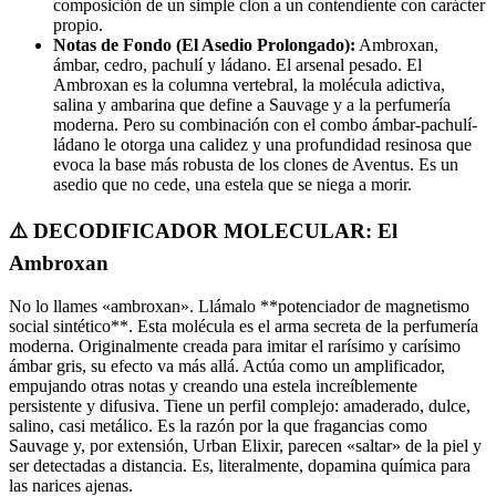
composición de un simple clon a un contendiente con carácter
propio.
Notas de Fondo (El Asedio Prolongado):
Ambroxan,
ámbar, cedro, pachulí y ládano. El arsenal pesado. El
Ambroxan es la columna vertebral, la molécula adictiva,
salina y ambarina que define a Sauvage y a la perfumería
moderna. Pero su combinación con el combo ámbar-pachulí-
ládano le otorga una calidez y una profundidad resinosa que
evoca la base más robusta de los clones de Aventus. Es un
asedio que no cede, una estela que se niega a morir.
⚠️ DECODIFICADOR MOLECULAR: El
Ambroxan
No lo llames «ambroxan». Llámalo **potenciador de magnetismo
social sintético**. Esta molécula es el arma secreta de la perfumería
moderna. Originalmente creada para imitar el rarísimo y carísimo
ámbar gris, su efecto va más allá. Actúa como un amplificador,
empujando otras notas y creando una estela increíblemente
persistente y difusiva. Tiene un perfil complejo: amaderado, dulce,
salino, casi metálico. Es la razón por la que fragancias como
Sauvage y, por extensión, Urban Elixir, parecen «saltar» de la piel y
ser detectadas a distancia. Es, literalmente, dopamina química para
las narices ajenas.