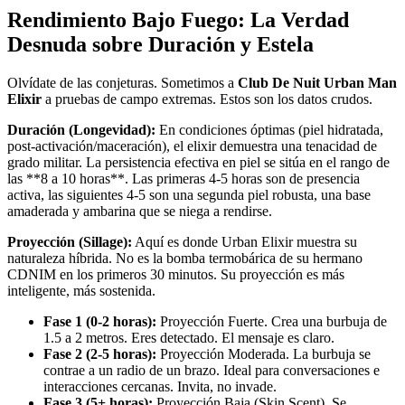
Rendimiento Bajo Fuego: La Verdad
Desnuda sobre Duración y Estela
Olvídate de las conjeturas. Sometimos a
Club De Nuit Urban Man
Elixir
a pruebas de campo extremas. Estos son los datos crudos.
Duración (Longevidad):
En condiciones óptimas (piel hidratada,
post-activación/maceración), el elixir demuestra una tenacidad de
grado militar. La persistencia efectiva en piel se sitúa en el rango de
las **8 a 10 horas**. Las primeras 4-5 horas son de presencia
activa, las siguientes 4-5 son una segunda piel robusta, una base
amaderada y ambarina que se niega a rendirse.
Proyección (Sillage):
Aquí es donde Urban Elixir muestra su
naturaleza híbrida. No es la bomba termobárica de su hermano
CDNIM en los primeros 30 minutos. Su proyección es más
inteligente, más sostenida.
Fase 1 (0-2 horas):
Proyección Fuerte. Crea una burbuja de
1.5 a 2 metros. Eres detectado. El mensaje es claro.
Fase 2 (2-5 horas):
Proyección Moderada. La burbuja se
contrae a un radio de un brazo. Ideal para conversaciones e
interacciones cercanas. Invita, no invade.
Fase 3 (5+ horas):
Proyección Baja (Skin Scent). Se