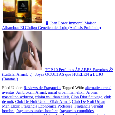
🧬 Jean Lowe Immortal Maison
Alhambra: El Código Genético del Lujo (Análisis Prohibido)
TOP 10 Perfumes ÁRABES Favoritos 🤫
(Lattafa, Armaf…) | Joyas OCULTAS que HUELEN a LUJO
(Baratas!)
Filed Under:
Reviews de Fragancias
Tagged With:
alternativa creed
aventus
,
Ambroxan
,
Armaf
,
armaf urban man elixir
,
Aroma
masculino seductor
,
cdnim vs urban elixir
,
Clon Dior Sauvage
,
club
de nuit
,
Club De Nuit Urban Elixir Armaf
,
Club De Nuit Urban
Man Elixir
,
Fragancia Económica Poderosa
,
Fragancia versátil
hombre
,
fragancias arabes hombre
,
fragancias cumplidos
,