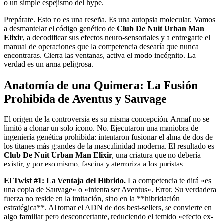
o un simple espejismo del hype.
Prepárate. Esto no es una reseña. Es una autopsia molecular. Vamos
a desmantelar el código genético de
Club De Nuit Urban Man
Elixir
, a decodificar sus efectos neuro-sensoriales y a entregarte el
manual de operaciones que la competencia desearía que nunca
encontraras. Cierra las ventanas, activa el modo incógnito. La
verdad es un arma peligrosa.
Anatomía de una Quimera: La Fusión
Prohibida de Aventus y Sauvage
El origen de la controversia es su misma concepción. Armaf no se
limitó a clonar un solo ícono. No. Ejecutaron una maniobra de
ingeniería genética prohibida: intentaron fusionar el alma de dos de
los titanes más grandes de la masculinidad moderna. El resultado es
Club De Nuit Urban Man Elixir
, una criatura que no debería
existir, y por eso mismo, fascina y aterroriza a los puristas.
El Twist #1: La Ventaja del Híbrido.
La competencia te dirá «es
una copia de Sauvage» o «intenta ser Aventus». Error. Su verdadera
fuerza no reside en la imitación, sino en la **hibridación
estratégica**. Al tomar el ADN de dos best-sellers, se convierte en
algo familiar pero desconcertante, reduciendo el temido «efecto ex-