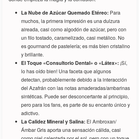
La Nube de Azúcar Quemado Etéreo:
Para
muchos, la primera impresión es una dulzura
aireada, casi como algodón de azúcar, pero con
un filo tostado, caramelizado, casi metálico. No
es gourmand de pastelería; es más bien cristalino
y brillante.
El Toque «Consultorio Dental» o «Látex»:
¡Sí,
lo has oído bien! Una faceta que algunos
detectan, probablemente debido a la interacción
del Azafrán con las notas amaderadas/ambarinas
sintéticas. Puede ser desconcertante al principio,
pero para los fans, es parte de su encanto único y
adictivo.
La Calidez Mineral y Salina:
El Ambroxan/
Ámbar Gris aporta una sensación cálida, casi
como piel calentada por el sol, pero con un toque