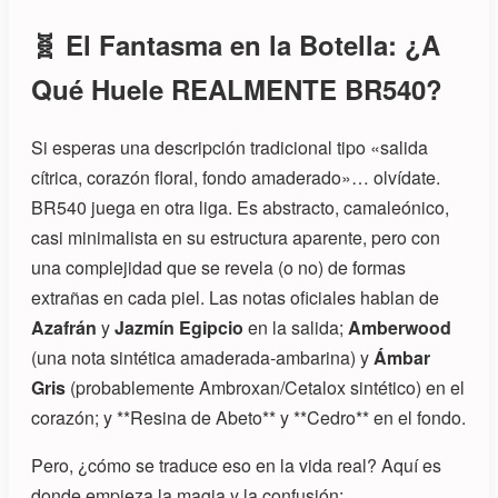
🧬 El Fantasma en la Botella: ¿A
Qué Huele REALMENTE BR540?
Si esperas una descripción tradicional tipo «salida
cítrica, corazón floral, fondo amaderado»… olvídate.
BR540 juega en otra liga. Es abstracto, camaleónico,
casi minimalista en su estructura aparente, pero con
una complejidad que se revela (o no) de formas
extrañas en cada piel. Las notas oficiales hablan de
Azafrán
y
Jazmín Egipcio
en la salida;
Amberwood
(una nota sintética amaderada-ambarina) y
Ámbar
Gris
(probablemente Ambroxan/Cetalox sintético) en el
corazón; y **Resina de Abeto** y **Cedro** en el fondo.
Pero, ¿cómo se traduce eso en la vida real? Aquí es
donde empieza la magia y la confusión: