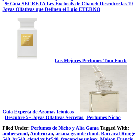
✨ Guía SECRETA Les Exclusifs de Chanel: Descubre las 19
Joyas Olfativas que Definen el Lujo ETERNO
Los Mejores Perfumes Tom Ford:
Guía Experta de Aromas Icónicos
Descubre 5+ Joyas Olfativas Secretas | Perfumes Nicho
Filed Under:
Perfumes de Nicho y Alta Gama
Tagged With:
amberwood
,
Ambroxan
,
ariana grande cloud
,
Baccarat Rouge
540
,
br540
,
cloud vs br540
,
fragancias unisex
,
Maison Francis