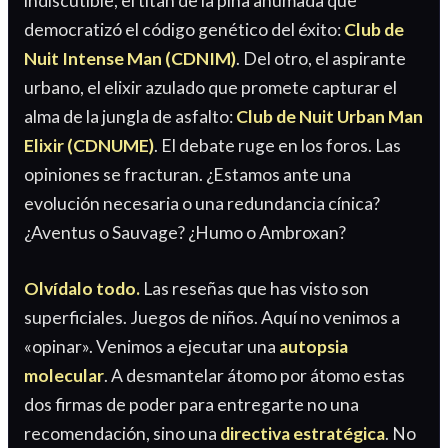
indiscutible, el titán de la piña ahumada que
democratizó el código genético del éxito:
Club de
Nuit Intense Man (CDNIM)
. Del otro, el aspirante
urbano, el elixir azulado que promete capturar el
alma de la jungla de asfalto:
Club de Nuit Urban Man
Elixir (CDNUME)
. El debate ruge en los foros. Las
opiniones se fracturan. ¿Estamos ante una
evolución necesaria o una redundancia cínica?
¿Aventus o Sauvage? ¿Humo o Ambroxan?
Olvídalo todo.
Las reseñas que has visto son
superficiales. Juegos de niños. Aquí no venimos a
«opinar». Venimos a ejecutar una
autopsia
molecular
. A desmantelar átomo por átomo estas
dos firmas de poder para entregarte no una
recomendación, sino una
directiva estratégica
. No