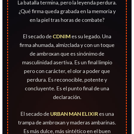
La batalla termina, pero la leyenda perdura.
¿Qué firma queda grabada en la memoria y
en la piel tras horas de combate?
El secado de
CDNIM
es su legado. Una
firma ahumada, almizclada y con un toque
de ambroxan que es sinónimo de
masculinidad asertiva. Es un final limpio
pero con carácter, el olor a poder que
perdura. Es reconocible, potente y
concluyente. Es el punto final de una
declaración.
El secado de
URBAN MAN ELIXIR
es una
trampa de ambroxan y maderas ambarinas.
Es más dulce, más sintético en el buen