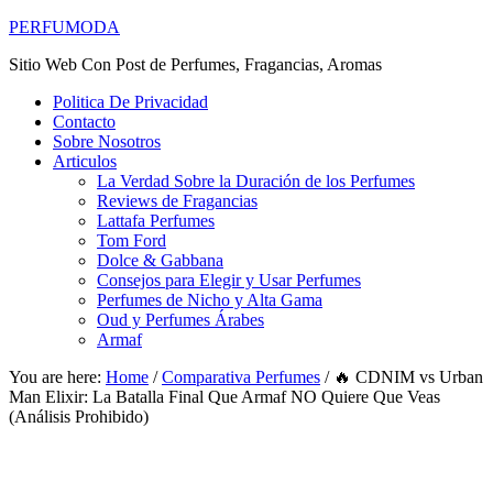
PERFUMODA
Sitio Web Con Post de Perfumes, Fragancias, Aromas
Politica De Privacidad
Contacto
Sobre Nosotros
Articulos
La Verdad Sobre la Duración de los Perfumes
Reviews de Fragancias
Lattafa Perfumes
Tom Ford
Dolce & Gabbana
Consejos para Elegir y Usar Perfumes
Perfumes de Nicho y Alta Gama
Oud y Perfumes Árabes
Armaf
You are here:
Home
/
Comparativa Perfumes
/
🔥 CDNIM vs Urban
Man Elixir: La Batalla Final Que Armaf NO Quiere Que Veas
(Análisis Prohibido)