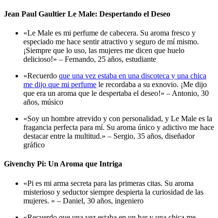
Jean Paul Gaultier Le Male: Despertando el Deseo
«Le Male es mi perfume de cabecera. Su aroma fresco y
especiado me hace sentir atractivo y seguro de mí mismo.
¡Siempre que lo uso, las mujeres me dicen que huelo
delicioso!» –
Fernando, 25 años, estudiante
«Recuerdo
que una vez estaba en una discoteca y una chica
me dijo que mi perfume
le recordaba a su exnovio. ¡Me dijo
que era un aroma que le despertaba el deseo!» –
Antonio, 30
años, músico
«Soy un hombre atrevido y con personalidad, y Le Male es la
fragancia perfecta para mí. Su aroma único y adictivo me hace
destacar entre la multitud.» –
Sergio, 35 años, diseñador
gráfico
Givenchy Pi: Un Aroma que Intriga
«Pi es mi arma secreta para las primeras citas. Su aroma
misterioso y seductor siempre despierta la curiosidad de las
mujeres. » –
Daniel, 30 años, ingeniero
«Recuerdo que una vez estaba en un bar y una chica me