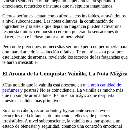
Nuestro sentido del olfato juega un papel crucial, despertando
emociones, recuerdos e instintos que ni siquiera imaginamos.
Ciertos perfumes actúan como afrodisíacos invisibles, atrayéndonos
a nivel subconsciente. Las notas olfativas, la combinación de
ingredientes y la estela que deja una fragancia pueden activar una
respuesta química en nuestro cerebro, generando sensaciones de
placer, deseo e incluso ¡amor a primera vista!
Pero no te preocupes, no necesitas ser un experto en perfumería para
dominar el arte de la seducción olfativa. Te guiaré paso a paso por
este laberinto de aromas, revelando los secretos de las fragancias que
te harán irresistible.
El Aroma de la Conquista: Vainilla, La Nota Mágica
¿Has notado que la vainilla está presente en
una gran cantidad de
perfumes
y postres? No es coincidencia. La vainilla es mucho más
que un simple aroma dulce. Es un elixir mágico que despierta
nuestros sentidos más primitivos.
Su aroma cálido, reconfortante y ligeramente sensual evoca
recuerdos de la infancia, de momentos felices y de placeres
irresistibles. A nivel subconsciente, la vainilla nos transporta a un
estado de bienestar y seguridad, creando una conexión emocional