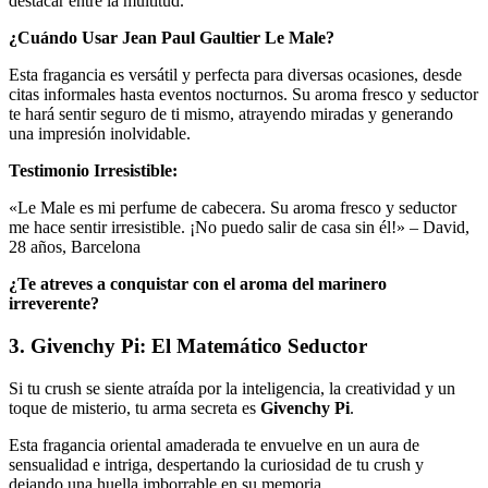
destacar entre la multitud.
¿Cuándo Usar Jean Paul Gaultier Le Male?
Esta fragancia es versátil y perfecta para diversas ocasiones, desde
citas informales hasta eventos nocturnos. Su aroma fresco y seductor
te hará sentir seguro de ti mismo, atrayendo miradas y generando
una impresión inolvidable.
Testimonio Irresistible:
«Le Male es mi perfume de cabecera. Su aroma fresco y seductor
me hace sentir irresistible. ¡No puedo salir de casa sin él!» –
David,
28 años, Barcelona
¿Te atreves a conquistar con el aroma del marinero
irreverente?
3. Givenchy Pi: El Matemático Seductor
Si tu crush se siente atraída por la inteligencia, la creatividad y un
toque de misterio, tu arma secreta es
Givenchy Pi
.
Esta fragancia oriental amaderada te envuelve en un aura de
sensualidad e intriga, despertando la curiosidad de tu crush y
dejando una huella imborrable en su memoria.