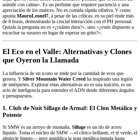
asimile con calma». Es un perfume que requiere paciencia y una
apreciación de los matices. No es comida rápida olfativa. Y como
apunta
MauroLeonel7
, a pesar de las críticas, en su piel rinde más
de 8 horas, demostrando la crucial interacción con el PH personal.
Quizás la pregunta no es «¿cuánto dura?», sino «¿estás dispuesto a
escuchar su susurro en lugar de esperar un grito?».
El Eco en el Valle: Alternativas y Clones
que Oyeron la Llamada
La influencia de un icono se mide por la cantidad de ecos que
genera. Y
Silver Mountain Water Creed
ha inspirado una legión
de intérpretes. Explorar estas alternativas no es una traición, es un
acto de inteligencia para entender el ADN desde diferentes ángulos
y presupuestos.
1. Club de Nuit Sillage de Armaf: El Clon Metálico y
Potente
Si SMW es un arroyo de montaña,
Sillage
es un río de acero
líquido. Toma el núcleo de SMW —el cítrico brillante, el té verde, el
almizcle limpio— pero amplifica la nota metálica-tintada hasta