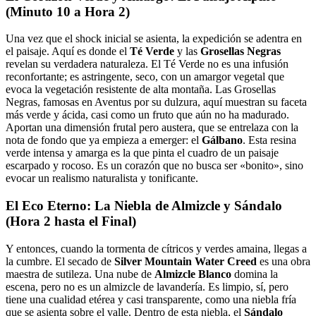
(Minuto 10 a Hora 2)
Una vez que el shock inicial se asienta, la expedición se adentra en
el paisaje. Aquí es donde el
Té Verde
y las
Grosellas Negras
revelan su verdadera naturaleza. El Té Verde no es una infusión
reconfortante; es astringente, seco, con un amargor vegetal que
evoca la vegetación resistente de alta montaña. Las Grosellas
Negras, famosas en Aventus por su dulzura, aquí muestran su faceta
más verde y ácida, casi como un fruto que aún no ha madurado.
Aportan una dimensión frutal pero austera, que se entrelaza con la
nota de fondo que ya empieza a emerger: el
Gálbano
. Esta resina
verde intensa y amarga es la que pinta el cuadro de un paisaje
escarpado y rocoso. Es un corazón que no busca ser «bonito», sino
evocar un realismo naturalista y tonificante.
El Eco Eterno: La Niebla de Almizcle y Sándalo
(Hora 2 hasta el Final)
Y entonces, cuando la tormenta de cítricos y verdes amaina, llegas a
la cumbre. El secado de
Silver Mountain Water Creed
es una obra
maestra de sutileza. Una nube de
Almizcle Blanco
domina la
escena, pero no es un almizcle de lavandería. Es limpio, sí, pero
tiene una cualidad etérea y casi transparente, como una niebla fría
que se asienta sobre el valle. Dentro de esta niebla, el
Sándalo