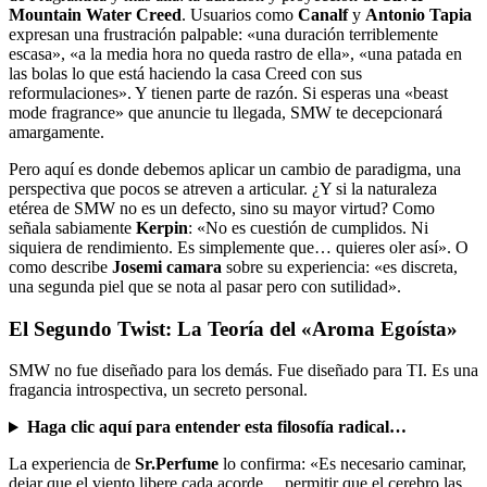
Mountain Water Creed
. Usuarios como
Canalf
y
Antonio Tapia
expresan una frustración palpable: «una duración terriblemente
escasa», «a la media hora no queda rastro de ella», «una patada en
las bolas lo que está haciendo la casa Creed con sus
reformulaciones». Y tienen parte de razón. Si esperas una «beast
mode fragrance» que anuncie tu llegada, SMW te decepcionará
amargamente.
Pero aquí es donde debemos aplicar un cambio de paradigma, una
perspectiva que pocos se atreven a articular. ¿Y si la naturaleza
etérea de SMW no es un defecto, sino su mayor virtud? Como
señala sabiamente
Kerpin
: «No es cuestión de cumplidos. Ni
siquiera de rendimiento. Es simplemente que… quieres oler así». O
como describe
Josemi camara
sobre su experiencia: «es discreta,
una segunda piel que se nota al pasar pero con sutilidad».
El Segundo Twist: La Teoría del «Aroma Egoísta»
SMW no fue diseñado para los demás. Fue diseñado para TI. Es una
fragancia introspectiva, un secreto personal.
Haga clic aquí para entender esta filosofía radical…
La experiencia de
Sr.Perfume
lo confirma: «Es necesario caminar,
dejar que el viento libere cada acorde… permitir que el cerebro las