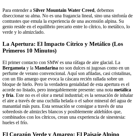
Para entender a
Silver Mountain Water Creed
, debemos
diseccionar su alma. No es una fragancia lineal, sino una sinfonía de
contrastes que emula la experiencia de una ascensión alpina. Su
genio reside en el equilibrio precario entre lo cítrico, lo metálico, lo
verde y lo almizclado.
La Apertura: El Impacto Cítrico y Metálico (Los
Primeros 10 Minutos)
El primer contacto con SMW es una ráfaga de aire glacial. La
Bergamota
y la
Mandarina
no son dulces ni jugosas como en un
perfume de verano convencional. Aquí son afiladas, casi cristalinas,
con un filo amargo que evoca la cáscara recién rallada sobre un
bloque de hielo. Pero la verdadera genialidad de esta apertura es el
acorde no listado, pero innegablemente presente: una nota
metálica
y fría
. Este no es el olor a metal industrial; es la sensación de inhalar
el aire a través de una cuchilla helada o el sabor mineral del agua de
manantial más pura. Esta sensación se consigue a través de una
sobredosis de almizcles blancos y posiblemente aldehídos que,
combinados con los cítricos, crean una experiencia de sinestesia:
hueles el frío.
El Corazón Verde y Amargo: El Paisaje Alpino