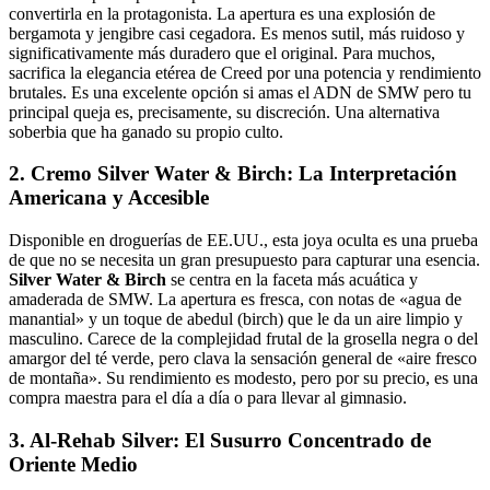
convertirla en la protagonista. La apertura es una explosión de
bergamota y jengibre casi cegadora. Es menos sutil, más ruidoso y
significativamente más duradero que el original. Para muchos,
sacrifica la elegancia etérea de Creed por una potencia y rendimiento
brutales. Es una excelente opción si amas el ADN de SMW pero tu
principal queja es, precisamente, su discreción. Una alternativa
soberbia que ha ganado su propio culto.
2. Cremo Silver Water & Birch: La Interpretación
Americana y Accesible
Disponible en droguerías de EE.UU., esta joya oculta es una prueba
de que no se necesita un gran presupuesto para capturar una esencia.
Silver Water & Birch
se centra en la faceta más acuática y
amaderada de SMW. La apertura es fresca, con notas de «agua de
manantial» y un toque de abedul (birch) que le da un aire limpio y
masculino. Carece de la complejidad frutal de la grosella negra o del
amargor del té verde, pero clava la sensación general de «aire fresco
de montaña». Su rendimiento es modesto, pero por su precio, es una
compra maestra para el día a día o para llevar al gimnasio.
3. Al-Rehab Silver: El Susurro Concentrado de
Oriente Medio