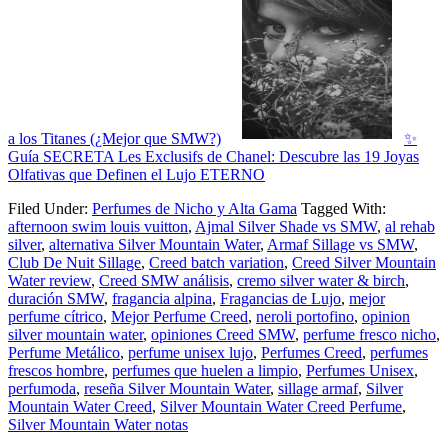
a los Titanes (¿Mejor que SMW?)
✨
Guía SECRETA Les Exclusifs de Chanel: Descubre las 19 Joyas
Olfativas que Definen el Lujo ETERNO
Filed Under:
Perfumes de Nicho y Alta Gama
Tagged With:
afternoon swim louis vuitton
,
Ajmal Silver Shade vs SMW
,
al rehab
silver
,
alternativa Silver Mountain Water
,
Armaf Sillage vs SMW
,
Club De Nuit Sillage
,
Creed batch variation
,
Creed Silver Mountain
Water review
,
Creed SMW análisis
,
cremo silver water & birch
,
duración SMW
,
fragancia alpina
,
Fragancias de Lujo
,
mejor
perfume cítrico
,
Mejor Perfume Creed
,
neroli portofino
,
opinion
silver mountain water
,
opiniones Creed SMW
,
perfume fresco nicho
,
Perfume Metálico
,
perfume unisex lujo
,
Perfumes Creed
,
perfumes
frescos hombre
,
perfumes que huelen a limpio
,
Perfumes Unisex
,
perfumoda
,
reseña Silver Mountain Water
,
sillage armaf
,
Silver
Mountain Water Creed
,
Silver Mountain Water Creed Perfume
,
Silver Mountain Water notas