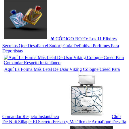
☢️ CÓDIGO ROJO: Los 11 Elixires
Secretos Que Desafían el Sudor | Guía Definitiva Perfumes Para
Deportistas
Aquí La Forma Más Letal De Usar Viking Cologne Creed Para
Comandar Respeto Instantáneo
Club
De Nuit Sillage: El Secreto Fresco y Metálico de Armaf que Desafía