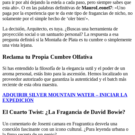
para ir por ahi dejando la estela a cada paso, pero siempre sabes que
esta ahi». O en las palabras definitivas de
MauroLeonel7
: «Uno
paga por la experiencia que te da este tipo de fragancias de nicho, no
solamente por el simple hecho de ‘oler bien'».
La decisión, Arquitecto, es tuya. ¿Buscas una herramienta de
proyección social o un santuario personal? La respuesta a esa
pregunta definirá si la Montaña de Plata es tu cumbre o simplemente
una vista lejana.
Reclama tu Propia Cumbre Olfativa
Si has entendido la filosofía de la elegancia sutil y el poder de un
aroma personal, estás listo para la ascensión. Hemos localizado un
proveedor autorizado que garantiza la autenticidad y el batch más
reciente de esta obra maestra.
ADQUIRIR SILVER MOUNTAIN WATER – INICIAR LA
EXPEDICIÓN
El Cuarto Twist: ¿La Fragancia de David Bowie?
Un comentario de Josemi camara en Fragrantica desvela una
conexión fascinante con un icono cultural. ¿Pura leyenda urbana o
la firma secreta de un genio?