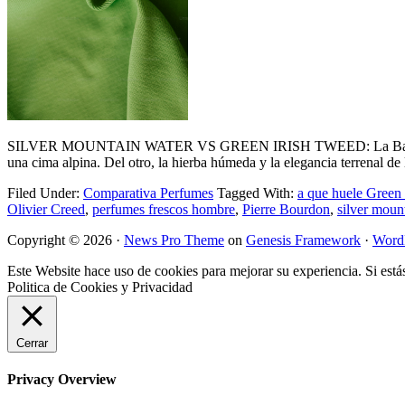
SILVER MOUNTAIN WATER VS GREEN IRISH TWEED: La Batalla Definit
una cima alpina. Del otro, la hierba húmeda y la elegancia terrenal d
Filed Under:
Comparativa Perfumes
Tagged With:
a que huele Green
Olivier Creed
,
perfumes frescos hombre
,
Pierre Bourdon
,
silver moun
Copyright © 2026 ·
News Pro Theme
on
Genesis Framework
·
Word
Este Website hace uso de cookies para mejorar su experiencia. Si está
Politica de Cookies y Privacidad
Cerrar
Privacy Overview