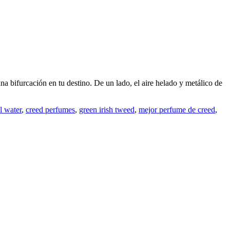
cación en tu destino. De un lado, el aire helado y metálico de
l water
,
creed perfumes
,
green irish tweed
,
mejor perfume de creed
,