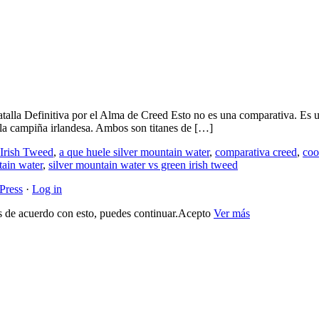
iva por el Alma de Creed Esto no es una comparativa. Es una bifur
e la campiña irlandesa. Ambos son titanes de […]
 Irish Tweed
,
a que huele silver mountain water
,
comparativa creed
,
coo
tain water
,
silver mountain water vs green irish tweed
Press
·
Log in
s de acuerdo con esto, puedes continuar.
Acepto
Ver más