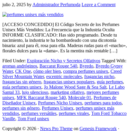
julio 2, 2025
by
Administrador Perfumoda
Leave a Comment
[ACCESO CONCEDIDO] El Código Secreto de los Perfumes
Unisex Más Vendidos: La Frecuencia que la Industria Oculta
INFORME CLASIFICADO: Has sido programado. Desde tu
nacimiento, la industria te ha bombardeado con una dicotomía
binaria: azul para él, rosa para ella. Maderas rudas para el «macho»,
florales dulces para la «dama». Es la mentira más rentable […]
Filed Under:
Exploración Nicho y Secretos Olfativos
Tagged With:
aromas andróginos
,
Baccarat Rouge 540
,
Byredo
,
Byredo Gypsy
Water
,
CK One
,
cómo oler bien
,
compra perfumes unisex
,
Creed
Silver Mountain Water
,
escentric molecules
,
fragancias nicho
,
fragancias sin género
,
fragancias unisex populares
,
guía perfumes
,
guía perfumes unisex
,
Jo Malone Wood Sage & Sea Salt
,
Le Labo
Santal 33
,
lujo silencioso
,
marketing olfativo
,
mejores perfumes
unisex
,
MFK Baccarat Rouge 540
,
Molecule 01
,
Perfumes de
Diseñador Unisex
,
Perfumes Nicho Unisex
,
perfumes para todos
,
perfumes sin género
,
Perfumes Unisex
,
perfumes unisex más
vendidos
,
perfumes versátiles
,
perfumes virales
,
Tom Ford Tobacco
Vanille
,
Tom Ford unisex
Copyright © 2026 ·
News Pro Theme
on
Genesis Framework
·