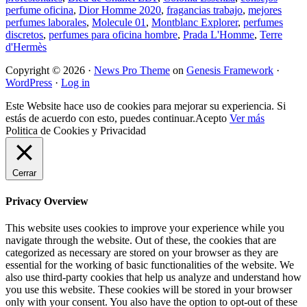
perfume oficina
,
Dior Homme 2020
,
fragancias trabajo
,
mejores
perfumes laborales
,
Molecule 01
,
Montblanc Explorer
,
perfumes
discretos
,
perfumes para oficina hombre
,
Prada L'Homme
,
Terre
d'Hermès
Copyright © 2026 ·
News Pro Theme
on
Genesis Framework
·
WordPress
·
Log in
Este Website hace uso de cookies para mejorar su experiencia. Si
estás de acuerdo con esto, puedes continuar.
Acepto
Ver más
Politica de Cookies y Privacidad
Cerrar
Privacy Overview
This website uses cookies to improve your experience while you
navigate through the website. Out of these, the cookies that are
categorized as necessary are stored on your browser as they are
essential for the working of basic functionalities of the website. We
also use third-party cookies that help us analyze and understand how
you use this website. These cookies will be stored in your browser
only with your consent. You also have the option to opt-out of these