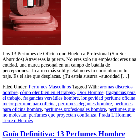
Los 13 Perfumes de Oficina que Huelen a Profesional (Sin Ser
Aburridos) Atraviesas la puerta. No eres solo un empleado; eres una
entidad, una marca personal en un campo de batalla de
percepciones. Tu arma más sutil y letal no es tu currículum ni tu
traje. Es el aire que desplazas. ¿Tu estela susurra «autoridad […]
Filed Under:
Perfumes Masculinos
Tagged With:
aromas discretos
hombre
,
cómo oler bien en el trabajo
,
Dior Homme
,
fragancias para
el trabajo
,
fragancias versátiles hombre
,
longevidad perfume oficina
,
mejor perfume para oficina
,
perfumes elegantes hombre
,
perfumes
para oficina hombre
,
perfumes profesionales hombre
,
perfumes que
no molestan
,
perfumes que proyectan confianza
,
Prada L'Homme
,
Terre d'Hermès
Guía Definitiva: 13 Perfumes Hombre