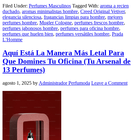
Filed Under:
Perfumes Masculinos
Tagged With:
aroma a recien
duchado
,
aromas minimalistas hombre
,
Creed Original Vetiver
,
elegancia silenciosa
,
fragancias limpias para hombre
,
mejores
perfumes hombre
,
Mugler Cologne
,
perfumes frescos hombre
,
perfumes jabonosos hombre
,
perfumes para oficina hombre
,
perfumes que huelen bien
,
perfumes versátiles hombre
,
Prada
L'Homme
Aquí Está La Manera Más Letal Para
Que Domines Tu Oficina (Tu Arsenal de
13 Perfumes)
agosto 1, 2025
by
Administrador Perfumoda
Leave a Comment