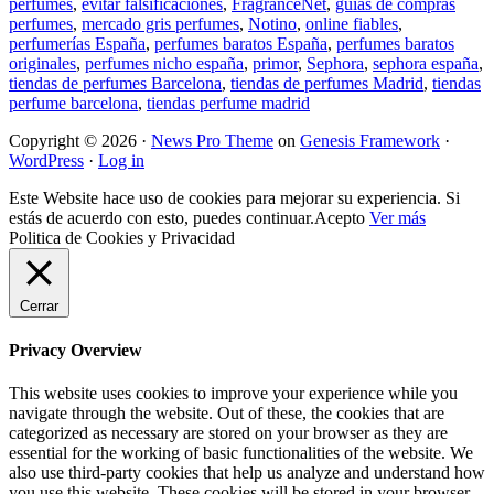
perfumes
,
evitar falsificaciones
,
FragranceNet
,
guias de compras
perfumes
,
mercado gris perfumes
,
Notino
,
online fiables
,
perfumerías España
,
perfumes baratos España
,
perfumes baratos
originales
,
perfumes nicho españa
,
primor
,
Sephora
,
sephora españa
,
tiendas de perfumes Barcelona
,
tiendas de perfumes Madrid
,
tiendas
perfume barcelona
,
tiendas perfume madrid
Copyright © 2026 ·
News Pro Theme
on
Genesis Framework
·
WordPress
·
Log in
Este Website hace uso de cookies para mejorar su experiencia. Si
estás de acuerdo con esto, puedes continuar.
Acepto
Ver más
Politica de Cookies y Privacidad
Cerrar
Privacy Overview
This website uses cookies to improve your experience while you
navigate through the website. Out of these, the cookies that are
categorized as necessary are stored on your browser as they are
essential for the working of basic functionalities of the website. We
also use third-party cookies that help us analyze and understand how
you use this website. These cookies will be stored in your browser