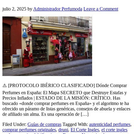
julio 2, 2025
by
Administrador Perfumoda
Leave a Comment
⚠️ [PROTOCOLO IBÉRICO CLASIFICADO] Dónde Comprar
Perfumes en España: El Mapa SECRETO que Destruye Estafas y
Precios Inflados | ESTADO DE LA MISIÓN: CRÍTICO. Has
buscado «donde comprar perfumes en España» y el algoritmo te ha
ofrecido un páramo de listas genéricas, consejos de abuela y enlaces
de afiliado sin alma. Es una operación de […]
Filed Under:
Guías de compras
Tagged With:
autenticidad perfumes
,
comprar perfumes originales
,
druni
,
El Corte Ingles
,
el corte ingles