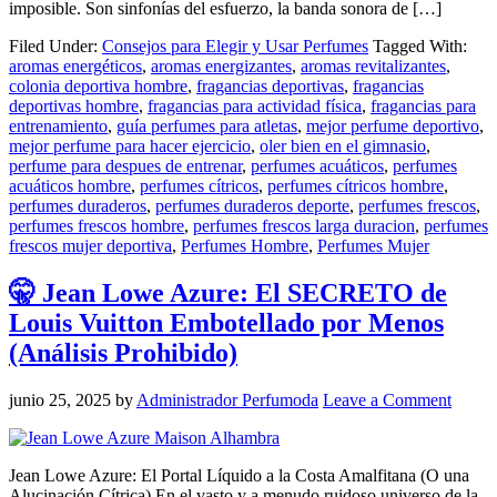
imposible. Son sinfonías del esfuerzo, la banda sonora de […]
Filed Under:
Consejos para Elegir y Usar Perfumes
Tagged With:
aromas energéticos
,
aromas energizantes
,
aromas revitalizantes
,
colonia deportiva hombre
,
fragancias deportivas
,
fragancias
deportivas hombre
,
fragancias para actividad física
,
fragancias para
entrenamiento
,
guía perfumes para atletas
,
mejor perfume deportivo
,
mejor perfume para hacer ejercicio
,
oler bien en el gimnasio
,
perfume para despues de entrenar
,
perfumes acuáticos
,
perfumes
acuáticos hombre
,
perfumes cítricos
,
perfumes cítricos hombre
,
perfumes duraderos
,
perfumes duraderos deporte
,
perfumes frescos
,
perfumes frescos hombre
,
perfumes frescos larga duracion
,
perfumes
frescos mujer deportiva
,
Perfumes Hombre
,
Perfumes Mujer
🤫 Jean Lowe Azure: El SECRETO de
Louis Vuitton Embotellado por Menos
(Análisis Prohibido)
junio 25, 2025
by
Administrador Perfumoda
Leave a Comment
Jean Lowe Azure: El Portal Líquido a la Costa Amalfitana (O una
Alucinación Cítrica) En el vasto y a menudo ruidoso universo de la