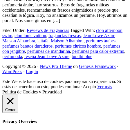
perfumería árabe, hay susurros. Ecos de fragancias míticas
occidentales, reencarnadas en frascos enigmáticos a precios que
desafían la lógica. Hoy, no analizamos un perfume. Hoy, abrimos un
portal. Nos sumergimos en […]
Filed Under:
Reviews de Fragancias
Tagged With:
clon afternoon
swim
,
clon louis vuitton
,
fragancias frescas
,
Jean Lowe Azure
Maison Alhambra
,
lattafa
,
Maison Alhambra
,
perfumes árabes
,
perfumes baratos duraderos
,
perfumes cítricos hombre
,
perfumes
con jengibre
,
perfumes de mandarina
,
perfumes para calor extremo
,
perfumoda
,
reseña Jean Lowe Azure
,
turathi blue
Copyright © 2026 ·
News Pro Theme
on
Genesis Framework
·
WordPress
·
Log in
Este Website hace uso de cookies para mejorar su experiencia. Si
estás de acuerdo con esto, puedes continuar.
Acepto
Ver más
Politica de Cookies y Privacidad
Cerrar
Privacy Overview