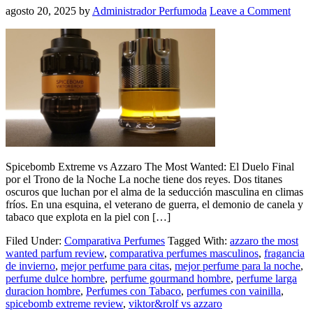
agosto 20, 2025
by
Administrador Perfumoda
Leave a Comment
Spicebomb Extreme vs Azzaro The Most Wanted: El Duelo Final
por el Trono de la Noche La noche tiene dos reyes. Dos titanes
oscuros que luchan por el alma de la seducción masculina en climas
fríos. En una esquina, el veterano de guerra, el demonio de canela y
tabaco que explota en la piel con […]
Filed Under:
Comparativa Perfumes
Tagged With:
azzaro the most
wanted parfum review
,
comparativa perfumes masculinos
,
fragancia
de invierno
,
mejor perfume para citas
,
mejor perfume para la noche
,
perfume dulce hombre
,
perfume gourmand hombre
,
perfume larga
duracion hombre
,
Perfumes con Tabaco
,
perfumes con vainilla
,
spicebomb extreme review
,
viktor&rolf vs azzaro