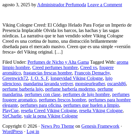
agosto 3, 2025
by
Administrador Perfumoda
Leave a Comment
Viking Cologne Creed: El Código Helado Para Forjar un Imperio de
Presencia Implacable Olvida los barcos, las hachas y las sagas
nórdicas. La narrativa que te han vendido sobre Viking Cologne
Creed es una cortina de humo, una distracción brillantemente
diseñada para el mercado masivo. Creen que es una simple «versión
fresca» del Viking original. […]
Filed Under:
Perfumes de Nicho y Alta Gama
Tagged With:
aroma
limpio hombre
,
Creed perfumes hombre
,
Creed vs
,
fougere
aromático
,
fragancias frescas hombre
,
François Demachy
,
Greenwich72
,
J. O. S. F
,
longevidad Viking Cologne
,
lujo
silencioso
,
mandarina lavanda vetiver
,
monsieurleather
,
oscarsh86
,
perfume barberia lujo
,
perfume barbería moderno
,
perfume
mandarina
,
perfumes con clase
,
perfumes de lujo hombre
,
perfumes
fougere aromatico
,
perfumes frescos hombre
,
perfumes para hombre
elegante
,
perfumes para oficina
,
perfumes que huelen a limpio
,
PlayCue
,
reseña Creed Viking Cologne
,
reseña Viking Cologne
,
SirCharlie
,
vale la pena Viking Cologne
Copyright © 2026 ·
News Pro Theme
on
Genesis Framework
·
WordPress
·
Log in