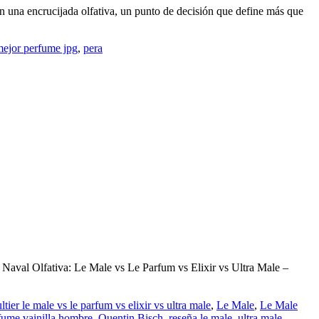
 una encrucijada olfativa, un punto de decisión que define más que
ejor perfume jpg
,
pera
 Olfativa: Le Male vs Le Parfum vs Elixir vs Ultra Male –
ltier le male vs le parfum vs elixir vs ultra male
,
Le Male
,
Le Male
fume vainilla hombre
,
Quentin Bisch
,
reseña le male
,
ultra male