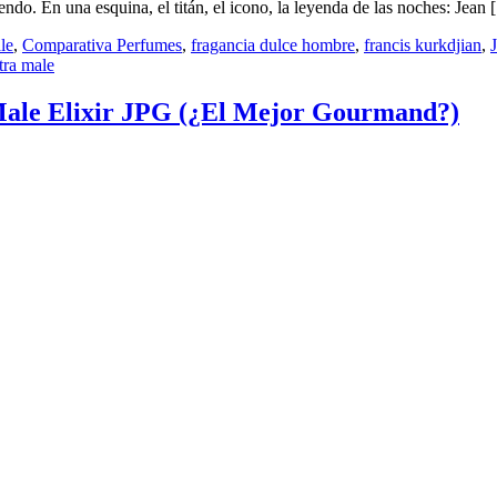
do. En una esquina, el titán, el icono, la leyenda de las noches: Jean
ale
,
Comparativa Perfumes
,
fragancia dulce hombre
,
francis kurkdjian
,
tra male
 Male Elixir JPG (¿El Mejor Gourmand?)