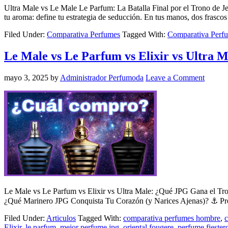
Ultra Male vs Le Male Le Parfum: La Batalla Final por el Trono de J
tu aroma: define tu estrategia de seducción. En tus manos, dos frasco
Filed Under:
Comparativa Perfumes
Tagged With:
Comparativa Perf
Le Male vs Le Parfum vs Elixir vs Ultra
mayo 3, 2025
by
Administrador Perfumoda
Leave a Comment
Le Male vs Le Parfum vs Elixir vs Ultra Male: ¿Qué JPG Gana e
¿Qué Marinero JPG Conquista Tu Corazón (y Narices Ajenas)? ⚓️ Pre
Filed Under:
Articulos
Tagged With:
comparativa perfumes hombre
,
c
Elixir
,
le parfum
,
mejor perfume jpg
,
oriental fougere
,
perfume fiester