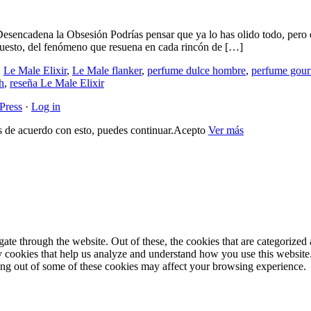
sencadena la Obsesión Podrías pensar que ya lo has olido todo, pero e
upuesto, del fenómeno que resuena en cada rincón de […]
,
Le Male Elixir
,
Le Male flanker
,
perfume dulce hombre
,
perfume gou
h
,
reseña Le Male Elixir
Press
·
Log in
s de acuerdo con esto, puedes continuar.
Acepto
Ver más
e through the website. Out of these, the cookies that are categorized a
rty cookies that help us analyze and understand how you use this websit
ting out of some of these cookies may affect your browsing experience.