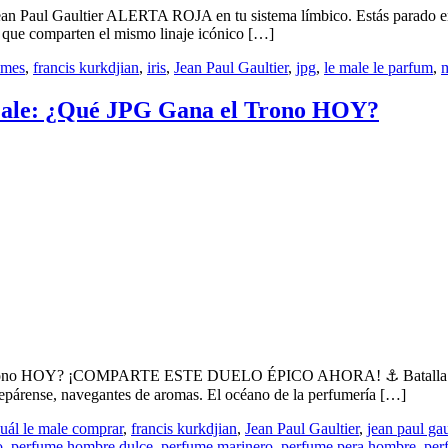
ean Paul Gaultier ALERTA ROJA en tu sistema límbico. Estás parado en
s que comparten el mismo linaje icónico […]
umes
,
francis kurkdjian
,
iris
,
Jean Paul Gaultier
,
jpg
,
le male le parfum
,
m
 Male: ¿Qué JPG Gana el Trono HOY?
l Trono HOY? ¡COMPARTE ESTE DUELO ÉPICO AHORA! ⚓️ Batalla Naval
párense, navegantes de aromas. El océano de la perfumería […]
uál le male comprar
,
francis kurkdjian
,
Jean Paul Gaultier
,
jean paul gau
o
,
perfume hombre dulce
,
perfume marinero
,
perfume pera hombre
,
per