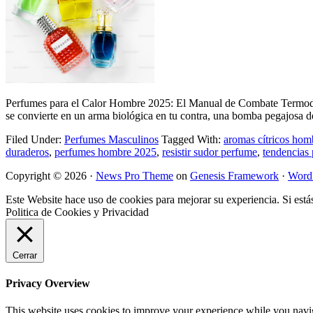
Perfumes para el Calor Hombre 2025: El Manual de Combate Ter
se convierte en un arma biológica en tu contra, una bomba pegajosa de
Filed Under:
Perfumes Masculinos
Tagged With:
aromas cítricos hom
duraderos
,
perfumes hombre 2025
,
resistir sudor perfume
,
tendencias
Copyright © 2026 ·
News Pro Theme
on
Genesis Framework
·
Word
Este Website hace uso de cookies para mejorar su experiencia. Si está
Politica de Cookies y Privacidad
Cerrar
Privacy Overview
This website uses cookies to improve your experience while you navigat