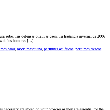
. Tus defensas olfativas caen. Tu fragancia invernal de 200€
99% de los hombres […]
umes calor
,
moda masculina
,
perfumes acuáticos
,
perfumes frescos
s necessary are stored on your browser as they are essential for the