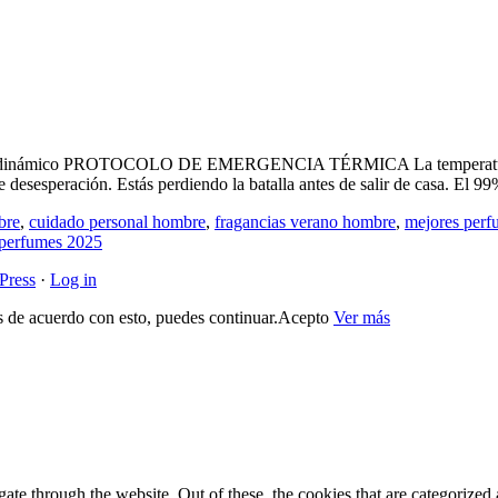
modinámico PROTOCOLO DE EMERGENCIA TÉRMICA La temperatura sube
 desesperación. Estás perdiendo la batalla antes de salir de casa. El 
bre
,
cuidado personal hombre
,
fragancias verano hombre
,
mejores perf
 perfumes 2025
Press
·
Log in
s de acuerdo con esto, puedes continuar.
Acepto
Ver más
e through the website. Out of these, the cookies that are categorized a