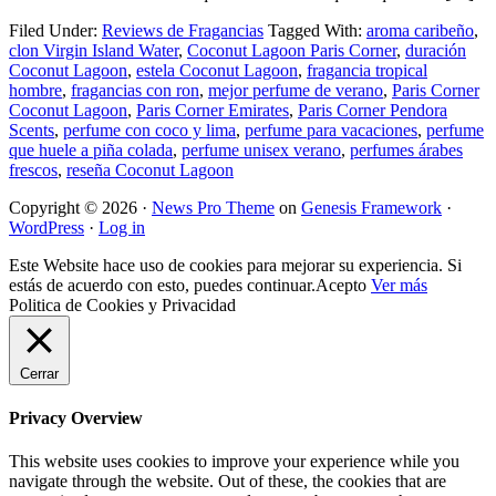
Filed Under:
Reviews de Fragancias
Tagged With:
aroma caribeño
,
clon Virgin Island Water
,
Coconut Lagoon Paris Corner
,
duración
Coconut Lagoon
,
estela Coconut Lagoon
,
fragancia tropical
hombre
,
fragancias con ron
,
mejor perfume de verano
,
Paris Corner
Coconut Lagoon
,
Paris Corner Emirates
,
Paris Corner Pendora
Scents
,
perfume con coco y lima
,
perfume para vacaciones
,
perfume
que huele a piña colada
,
perfume unisex verano
,
perfumes árabes
frescos
,
reseña Coconut Lagoon
Copyright © 2026 ·
News Pro Theme
on
Genesis Framework
·
WordPress
·
Log in
Este Website hace uso de cookies para mejorar su experiencia. Si
estás de acuerdo con esto, puedes continuar.
Acepto
Ver más
Politica de Cookies y Privacidad
Cerrar
Privacy Overview
This website uses cookies to improve your experience while you
navigate through the website. Out of these, the cookies that are