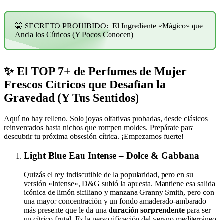
El Ingrediente «Mágico» que
Ancla los Cítricos (Y Pocos Conocen)
✨ El TOP 7+ de Perfumes de Mujer
Frescos Cítricos que Desafían la
Gravedad (Y Tus Sentidos)
Aquí no hay relleno. Solo joyas olfativas probadas, desde clásicos
reinventados hasta nichos que rompen moldes. Prepárate para
descubrir tu próxima obsesión cítrica. ¡Empezamos fuerte!
Light Blue Eau Intense – Dolce & Gabbana
Quizás el rey indiscutible de la popularidad, pero en su
versión «Intense», D&G subió la apuesta. Mantiene esa salida
icónica de limón siciliano y manzana Granny Smith, pero con
una mayor concentración y un fondo amaderado-ambarado
más presente que le da una
duración sorprendente
para ser
un cítrico-frutal. Es la personificación del verano mediterráneo