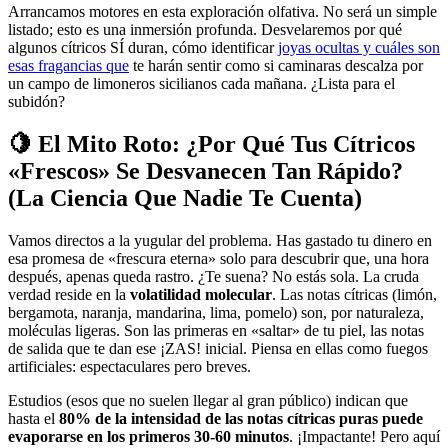
Arrancamos motores en esta exploración olfativa. No será un simple
listado; esto es una inmersión profunda. Desvelaremos por qué
algunos cítricos SÍ duran, cómo identificar
joyas ocultas y cuáles son
esas fragancias que
te harán sentir como si caminaras descalza por
un campo de limoneros sicilianos cada mañana. ¿Lista para el
subidón?
🍋 El Mito Roto: ¿Por Qué Tus Cítricos
«Frescos» Se Desvanecen Tan Rápido?
(La Ciencia Que Nadie Te Cuenta)
Vamos directos a la yugular del problema. Has gastado tu dinero en
esa promesa de «frescura eterna» solo para descubrir que, una hora
después, apenas queda rastro. ¿Te suena? No estás sola. La cruda
verdad reside en la
volatilidad molecular
. Las notas cítricas (limón,
bergamota, naranja, mandarina, lima, pomelo) son, por naturaleza,
moléculas ligeras. Son las primeras en «saltar» de tu piel, las notas
de salida que te dan ese ¡ZAS! inicial. Piensa en ellas como fuegos
artificiales: espectaculares pero breves.
Estudios (esos que no suelen llegar al gran público) indican que
hasta el
80% de la intensidad de las notas cítricas puras puede
evaporarse en los primeros 30-60 minutos
. ¡Impactante! Pero aquí