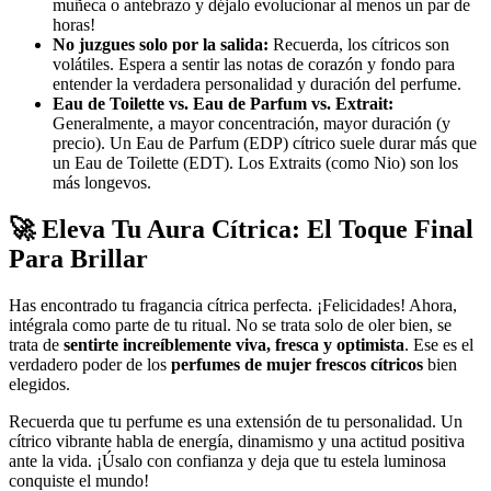
muñeca o antebrazo y déjalo evolucionar al menos un par de
horas!
No juzgues solo por la salida:
Recuerda, los cítricos son
volátiles. Espera a sentir las notas de corazón y fondo para
entender la verdadera personalidad y duración del perfume.
Eau de Toilette vs. Eau de Parfum vs. Extrait:
Generalmente, a mayor concentración, mayor duración (y
precio). Un Eau de Parfum (EDP) cítrico suele durar más que
un Eau de Toilette (EDT). Los Extraits (como Nio) son los
más longevos.
🚀 Eleva Tu Aura Cítrica: El Toque Final
Para Brillar
Has encontrado tu fragancia cítrica perfecta. ¡Felicidades! Ahora,
intégrala como parte de tu ritual. No se trata solo de oler bien, se
trata de
sentirte increíblemente viva, fresca y optimista
. Ese es el
verdadero poder de los
perfumes de mujer frescos cítricos
bien
elegidos.
Recuerda que tu perfume es una extensión de tu personalidad. Un
cítrico vibrante habla de energía, dinamismo y una actitud positiva
ante la vida. ¡Úsalo con confianza y deja que tu estela luminosa
conquiste el mundo!