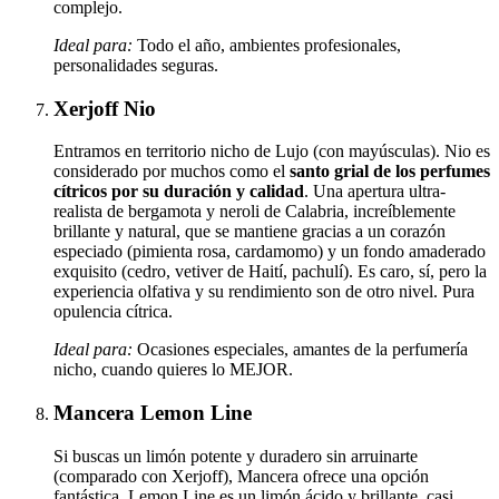
complejo.
Ideal para:
Todo el año, ambientes profesionales,
personalidades seguras.
Xerjoff Nio
Entramos en territorio nicho de Lujo (con mayúsculas). Nio es
considerado por muchos como el
santo grial de los perfumes
cítricos por su duración y calidad
. Una apertura ultra-
realista de bergamota y neroli de Calabria, increíblemente
brillante y natural, que se mantiene gracias a un corazón
especiado (pimienta rosa, cardamomo) y un fondo amaderado
exquisito (cedro, vetiver de Haití, pachulí). Es caro, sí, pero la
experiencia olfativa y su rendimiento son de otro nivel. Pura
opulencia cítrica.
Ideal para:
Ocasiones especiales, amantes de la perfumería
nicho, cuando quieres lo MEJOR.
Mancera Lemon Line
Si buscas un limón potente y duradero sin arruinarte
(comparado con Xerjoff), Mancera ofrece una opción
fantástica. Lemon Line es un limón ácido y brillante, casi