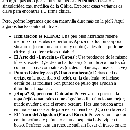
amargo), pasando por la dulzura jugosa del
Pomelo Rosa
o la
singularidad casi metálica de la
Cidra
. Explorar estas variantes es
clave para encontrar TU firma cítrica.
Pero, ¿cómo logramos que esa maravilla dure más en la piel? Aquí
algunos hacks contraintuitivos:
Hidratación es REINA:
Una piel bien hidratada retiene
mejor las moléculas de perfume. Aplica una loción corporal
sin aroma (o con un aroma muy neutro) antes de tu perfume
cítrico. ¡La diferencia es notable!
El Arte del «Layering» (Capas):
Usa productos de la misma
línea si existen (gel de ducha, loción). Si no, busca una loción
con notas base compatibles (maderas blancas, almizcle suave).
Puntos Estratégicos (NO solo muñecas):
Detrás de las
orejas, en la nuca (bajo el pelo), en la clavícula, ¡e incluso
detrás de las rodillas! Son puntos de pulso que ayudan a
difundir la fragancia.
¿Ropa? Sí, pero con Cuidado:
Pulverizar un poco en la
ropa (tejidos naturales como algodón o lino funcionan mejor)
puede ayudar a que el aroma perdure. Haz una prueba antes
en una zona no visible para evitar manchas. ¡Ojo con la seda!
El Truco del Algodón (Para el Bolso):
Pulveriza un algodón
con tu perfume y guárdalo en una pequeña bolsa zip en tu
bolso. Perfecto para un retoque sutil sin llevar el frasco entero.