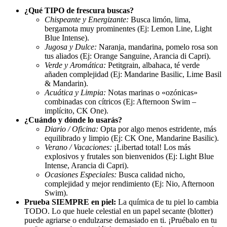
¿Qué TIPO de frescura buscas?
Chispeante y Energizante:
Busca limón, lima,
bergamota muy prominentes (Ej: Lemon Line, Light
Blue Intense).
Jugosa y Dulce:
Naranja, mandarina, pomelo rosa son
tus aliados (Ej: Orange Sanguine, Arancia di Capri).
Verde y Aromática:
Petitgrain, albahaca, té verde
añaden complejidad (Ej: Mandarine Basilic, Lime Basil
& Mandarin).
Acuática y Limpia:
Notas marinas o «ozónicas»
combinadas con cítricos (Ej: Afternoon Swim –
implícito, CK One).
¿Cuándo y dónde lo usarás?
Diario / Oficina:
Opta por algo menos estridente, más
equilibrado y limpio (Ej: CK One, Mandarine Basilic).
Verano / Vacaciones:
¡Libertad total! Los más
explosivos y frutales son bienvenidos (Ej: Light Blue
Intense, Arancia di Capri).
Ocasiones Especiales:
Busca calidad nicho,
complejidad y mejor rendimiento (Ej: Nio, Afternoon
Swim).
Prueba SIEMPRE en piel:
La química de tu piel lo cambia
TODO. Lo que huele celestial en un papel secante (blotter)
puede agriarse o endulzarse demasiado en ti. ¡Pruébalo en tu