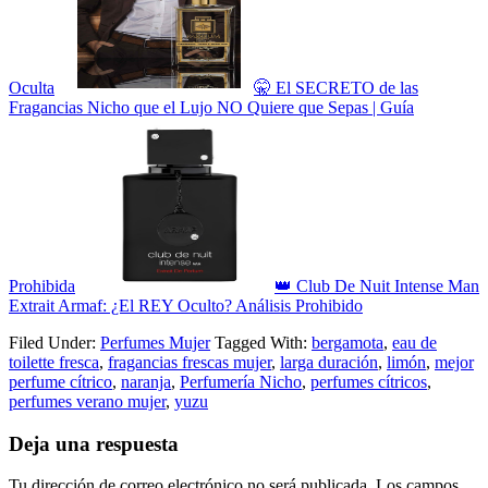
Oculta
🤫 El SECRETO de las
Fragancias Nicho que el Lujo NO Quiere que Sepas | Guía
Prohibida
👑 Club De Nuit Intense Man
Extrait Armaf: ¿El REY Oculto? Análisis Prohibido
Filed Under:
Perfumes Mujer
Tagged With:
bergamota
,
eau de
toilette fresca
,
fragancias frescas mujer
,
larga duración
,
limón
,
mejor
perfume cítrico
,
naranja
,
Perfumería Nicho
,
perfumes cítricos
,
perfumes verano mujer
,
yuzu
Deja una respuesta
Tu dirección de correo electrónico no será publicada.
Los campos