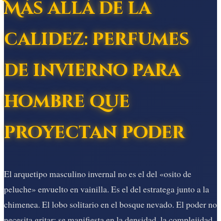
Más allá de la
calidez: perfumes
de invierno para
hombre que
proyectan poder
El arquetipo masculino invernal no es el del «osito de
peluche» envuelto en vainilla. Es el del estratega junto a la
chimenea. El lobo solitario en el bosque nevado. El poder no
necesita gritar; se manifiesta en la densidad, la complejidad