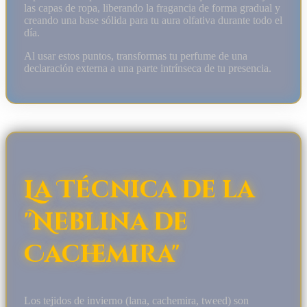
las capas de ropa, liberando la fragancia de forma gradual y
creando una base sólida para tu aura olfativa durante todo el
día.
Al usar estos puntos, transformas tu perfume de una
declaración externa a una parte intrínseca de tu presencia.
La Técnica de la
"Neblina de
Cachemira"
Los tejidos de invierno (lana, cachemira, tweed) son