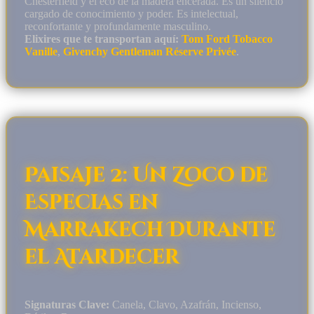
Chesterfield y el eco de la madera encerada. Es un silencio
cargado de conocimiento y poder. Es intelectual,
reconfortante y profundamente masculino.
Elixires que te transportan aquí:
Tom Ford Tobacco
Vanille
,
Givenchy Gentleman Réserve Privée
.
Paisaje 2: Un Zoco de
Especias en
Marrakech Durante
el Atardecer
Signaturas Clave:
Canela, Clavo, Azafrán, Incienso,