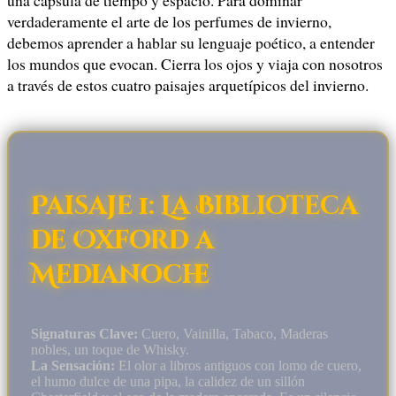
una cápsula de tiempo y espacio. Para dominar
verdaderamente el arte de los perfumes de invierno,
debemos aprender a hablar su lenguaje poético, a entender
los mundos que evocan. Cierra los ojos y viaja con nosotros
a través de estos cuatro paisajes arquetípicos del invierno.
Paisaje 1: La Biblioteca
de Oxford a
Medianoche
Signaturas Clave:
Cuero, Vainilla, Tabaco, Maderas
nobles, un toque de Whisky.
La Sensación:
El olor a libros antiguos con lomo de cuero,
el humo dulce de una pipa, la calidez de un sillón