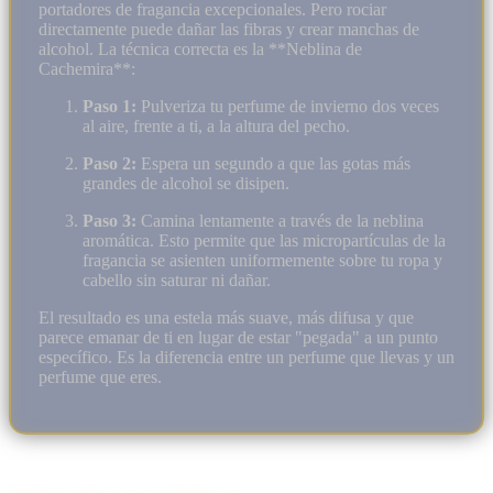
portadores de fragancia excepcionales. Pero rociar
directamente puede dañar las fibras y crear manchas de
alcohol. La técnica correcta es la **Neblina de
Cachemira**:
Paso 1:
Pulveriza tu perfume de invierno dos veces
al aire, frente a ti, a la altura del pecho.
Paso 2:
Espera un segundo a que las gotas más
grandes de alcohol se disipen.
Paso 3:
Camina lentamente a través de la neblina
aromática. Esto permite que las micropartículas de la
fragancia se asienten uniformemente sobre tu ropa y
cabello sin saturar ni dañar.
El resultado es una estela más suave, más difusa y que
parece emanar de ti en lugar de estar "pegada" a un punto
específico. Es la diferencia entre un perfume que llevas y un
perfume que eres.