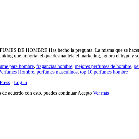
OMBRE Has hecho la pregunta. La misma que se hacen millones.
ranking que importa: el que desmantela el marketing, ignora el hype y s
rfume para hombre
,
fragancias hombre
,
mejores perfumes de hombre
,
pe
Perfumes Hombre
,
perfumes masculinos
,
top 10 perfumes hombre
Press
·
Log in
s de acuerdo con esto, puedes continuar.
Acepto
Ver más